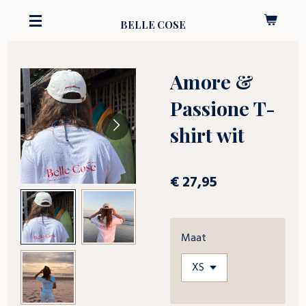
Ga
BELLE COSE
direct
naar
de
Amore &
hoofdinhoud
Passione T-
shirt wit
€ 27,95
Maat