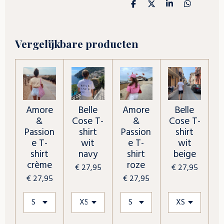
D
D
S
D
e
e
h
e
l
e
a
l
e
l
r
e
n
e
n
Vergelijkbare producten
Amore
Belle
Amore
Belle
&
Cose T-
&
Cose T-
Passion
shirt
Passion
shirt
e T-
wit
e T-
wit
shirt
navy
shirt
beige
crème
roze
€ 27,95
€ 27,95
€ 27,95
€ 27,95