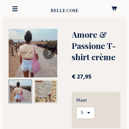
Ga
BELLE COSE
direct
naar
de
Amore &
hoofdinhoud
Passione T-
shirt crème
€ 27,95
Maat