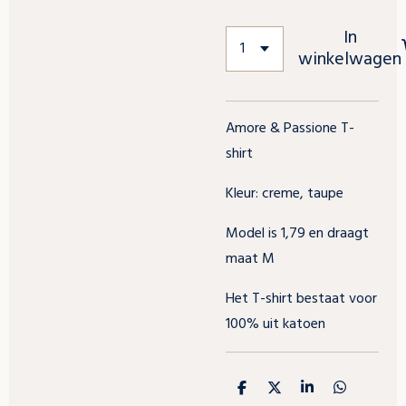
In
winkelwagen
Amore & Passione T-
shirt
Kleur: creme, taupe
Model is 1,79 en draagt
maat M
Het T-shirt bestaat voor
100% uit katoen
D
D
S
D