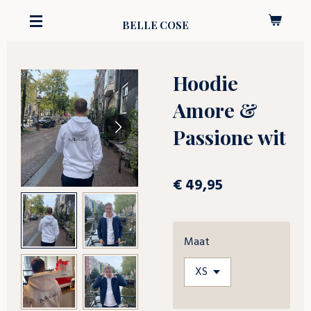
Ga
BELLE COSE
direct
naar
de
Hoodie
hoofdinhoud
Amore &
Passione wit
€ 49,95
Maat