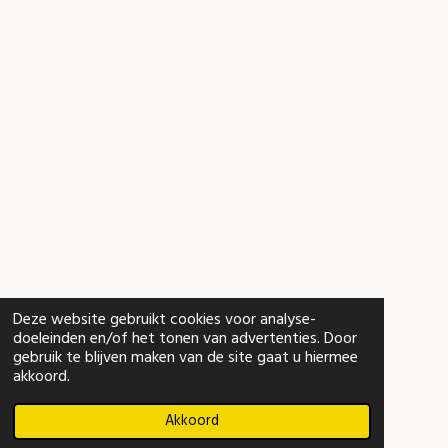
m
Deze website gebruikt cookies voor analyse-
doeleinden en/of het tonen van advertenties. Door
gebruik te blijven maken van de site gaat u hiermee
akkoord.
Akkoord