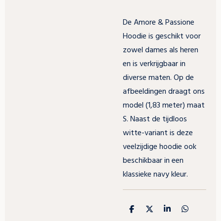
De Amore & Passione
Hoodie is geschikt voor
zowel dames als heren
en is verkrijgbaar in
diverse maten. Op de
afbeeldingen draagt ons
model (1,83 meter) maat
S. Naast de tijdloos
witte-variant is deze
veelzijdige hoodie ook
beschikbaar in een
klassieke navy kleur.
D
D
S
D
e
e
h
e