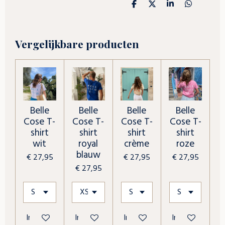
D
D
S
D
e
e
h
e
l
e
a
l
e
l
r
e
n
e
n
Vergelijkbare producten
Belle
Belle
Belle
Belle
Cose T-
Cose T-
Cose T-
Cose T-
shirt
shirt
shirt
shirt
wit
royal
crème
roze
blauw
€ 27,95
€ 27,95
€ 27,95
€ 27,95
In winkelwagen
In winkelwagen
In winkelwagen
In winkelwagen