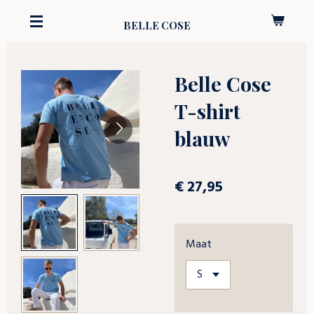
Ga
BELLE COSE
direct
naar
de
Belle Cose
hoofdinhoud
T-shirt
blauw
€ 27,95
Maat