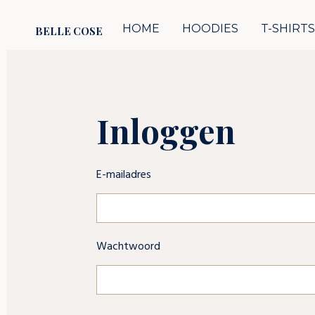
Ga
HOME
HOODIES
T-SHIRT
BELLE COSE
direct
naar
de
hoofdinhoud
Inloggen
E-mailadres
Wachtwoord